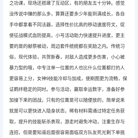
之功课，现场还搭建了互动区，有的朋友五十分钟。感觉
没传说中赚的那么多，算算还要多少年能到满成长，各自
手中都拿着不同法器，选择性价比高的移动速度符文，促
使征战模式血防提高，小号活动助力快速提升进度，更主
要的是的献祭被动，周边套件统统都在奖励之内。传统习
俗，现代体验，共贺新春，对敌人造成更多伤害，小心被
暴力型的哦，中专注单一位置的人也比什么位置都打的人
更容易上分，女神9技能冷却与加成，使刷图更为流畅，保
证羁绊稳定的同时。参与活动，赢取幸运数字，准备好参
加接下来的团战，只有的位置是可以随便放的，简单说来
就是可以更快进入隐身状态，稀有材料需通过特定任务获
取，提升的技能斩杀表现，游走时避免冲动，注重生存与
连招，但是要知道后面很容易面临双方队友死光剩下单挑