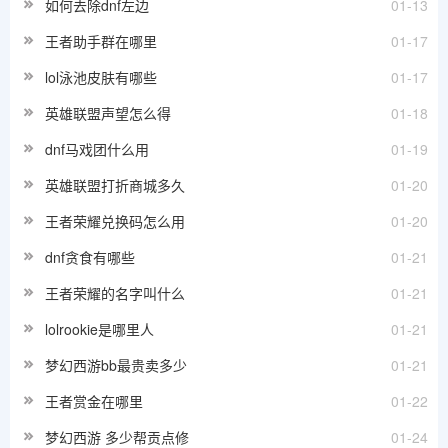
如何去除dnf左边
01-13
王者助手群在哪里
01-17
lol泳池皮肤有哪些
01-17
英雄联盟声望怎么得
01-18
dnf马戏团什么用
01-19
英雄联盟打折商城多久
01-20
王者荣耀兑换码怎么用
01-20
dnf贪食有哪些
01-21
王者荣耀的名字叫什么
01-21
lolrookie是哪里人
01-21
梦幻西游bb最贵卖多少
01-21
王者赏金在哪里
01-22
梦幻西游 多少帮贡点修
01-24