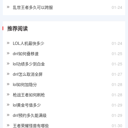
乱世王者多久可以跨服
01-24
推荐阅读
LOL人机最快多少
01-24
dnf如何叠移速
01-25
lol功绩多少到白金
01-25
dnf怎么取消全屏
01-27
lol如何加隐分
01-28
枪战王者如何刷枪
01-28
lol黄金号值多少
01-29
dnf预约多久能满级
01-29
王者荣耀怪兽有哪些
01-30