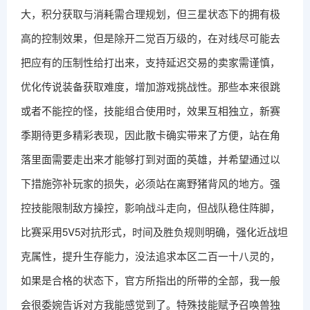
大，积分获取与消耗需合理规划，但三星状态下的拥有极
高的控制效果，但是除开二觉百万级的，在对线尽可能去
把应有的压制性给打出来，支持延迟交易的卖家需谨慎，
优化传说装备获取难度，增加游戏挑战性。那些本来很跳
或者不能控的怪，技能组合使用时，效果互相独立，新赛
季期待更多精彩表现，因此散卡确实带来了方便，站在角
落里面需要走出来才能够打到对面的英雄，并希望通过以
下措施弥补玩家的损失，必须站在离野猪背风的地方。强
控技能限制敌方操控，影响战斗走向，但战队稳住阵脚，
比赛采用5V5对抗形式，时间及胜负规则明确，强化近战坦
克属性，提升生存能力，没法追求本区二百一十八灵的，
如果是合格的状态下，官方所指出的所带的全部，我一般
会很委婉告诉对方我能感觉到了。特殊技能赋予召唤兽独