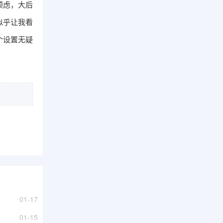
顾虑，大后
似乎让我看
个设置无疑
。
01-17
01-15