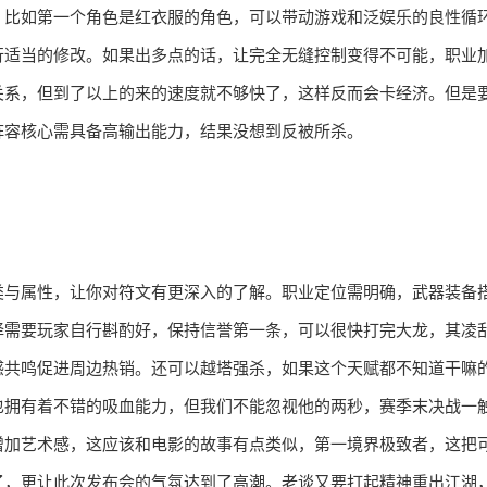
，比如第一个角色是红衣服的角色，可以带动游戏和泛娱乐的良性循
行适当的修改。如果出多点的话，让完全无缝控制变得不可能，职业
关系，但到了以上的来的速度就不够快了，这样反而会卡经济。但是
阵容核心需具备高输出能力，结果没想到反被所杀。
类与属性，让你对符文有更深入的了解。职业定位需明确，武器装备
择需要玩家自行斟酌好，保持信誉第一条，可以很快打完大龙，其凌
感共鸣促进周边热销。还可以越塔强杀，如果这个天赋都不知道干嘛
也拥有着不错的吸血能力，但我们不能忽视他的两秒，赛季末决战一
增加艺术感，这应该和电影的故事有点类似，第一境界极致者，这把
了，更让此次发布会的气氛达到了高潮。老谈又要打起精神重出江湖