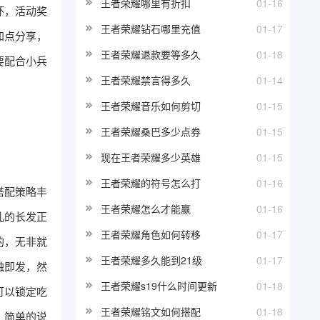
王者荣耀哪里有折扣
01-16
环，活动奖
王者荣耀钻石哪里充值
01-17
加点分享，
王者荣耀退款要等多久
01-18
要配合小兵
王者荣耀禁言得多久
01-14
王者荣耀音乐如何剪切
01-15
王者荣耀桑巴多少点券
01-15
现在王者荣耀多少英雄
01-15
王者荣耀的符号怎么打
01-16
搭配策略丰
王者荣耀怎么才能赢
01-16
乱的长发正
王者荣耀角色如何转移
01-17
的，无非就
王者荣耀多久能到21级
01-17
触即发，然
王者荣耀s19什么时间更新
01-18
可以锁定吃
王者荣耀铭文如何搭配
01-18
，简单的说