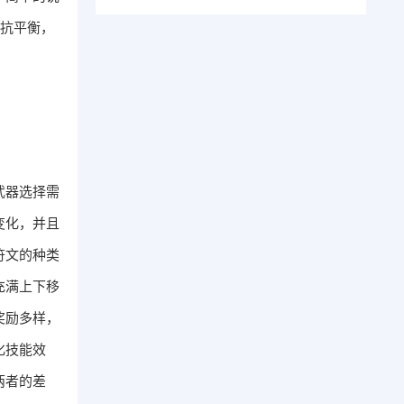
对抗平衡，
武器选择需
变化，并且
符文的种类
充满上下移
奖励多样，
化技能效
两者的差