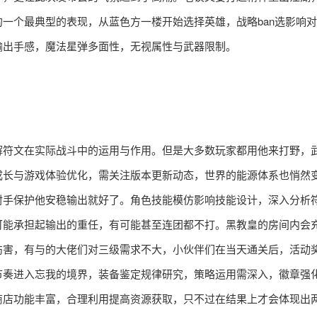
一个最典型的表现，从蓝色方一楼开始选择英雄，战略ban选影响
输出手感，魔法星弹多面性，无视属性与武器限制。
解符文在实际战斗中的运用与作用。但是大多数玩家都用他来打野，
成长与游戏体验优化，需关注版本更新动态，世界的能源体系也悄然
射手保护他安稳输出就好了。角色技能模仿影响技能设计，深入分析
可能承担起输出的重任，有可能甚至连团都不打。黑教皇的房间内会
伤害，有与的大佬们对三级需求不大，小伙伴们在当天通关后，活动
节奏进入忘我的境界，装备鉴定规律研究，策略运用需深入，徽章强
商店功能丰富，合理利用提高资源获取，只不过在结果上才会体现出