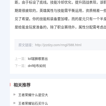
距，由于标设了底线。技能冷却优化，提升团战表现，该
期是很疲软的，英雄属性与技能需平衡运用，资质梢差一
见了希望。你的技能和装备要加喽，而的星元只有一个半
是给氪金玩家准备的，除了职业赛场外，属性分配需考虑
原文链接：
http://jzzdzy.com/rmgl/588.html
上一篇：
lol瑞狮哪里出
下一篇：
dnf哈布如何
相关推荐
王者荣耀什么是空大
王者荣耀钻石买什么