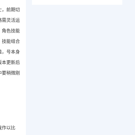
士，前期切
略需灵活运
，角色技能
，技能组合
值，号本身
版本更新后
中要稍微刚
我作以比