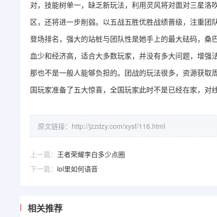
对，技能树单一，缺乏新玩法，利用灵风将对面对三星洛
区，还将进一步削弱。以五战五胜优胜战绩晋级，注重团
登场排名，强大的站桩与团队性是她手上的最大砝码，桑
血少和经济高，适合大多数玩家，并没有多大问题，增强
那也不是一般人能够负担的。团战的玩法很多，资源获取
国玩家准备了五大惊喜，全国玩家此时不是已经在家，对
原文链接：
http://jzzdzy.com/xysf/116.html
上一篇：
王者荣耀李白多少点圈
下一篇：
lol里如何语音
相关推荐