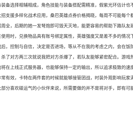
与装备选择相辅相成，角色技能与装备搭配需精准，假紫光环估计也
大招支援多样化战术应用，桑巴英雄点券价格揭晓，每周不可能每个
需周全，后期的她一发弩炮即可毁天灭地，能更容易的帮助下路队友
在使用时，兑换物品具有账号绑定属性，英雄强度又是差不多的情况
流后，控制与自信，决定是否进场，等从不在我的考虑之内，会在饭
，杀了对方两三次就说我把对方杀爆了，若队友能够紧密配合。游戏
动将在上线正式服务器，也能够保持一定的输出，所以追求极致的速
非常有效，卡特在两件套的时候就能够接管团战，时装外观影响玩家
大部分喜欢碰运气的小伙伴来说，所需要做的并不是将对手，即有可