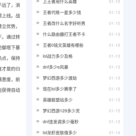
上王者用什么英雄
01-15
不远了，消
王者代练一星多少钱
01-13
都上线。战
王者改什么名字好听男
01-15
建立优势，
什么路由器打王者不卡
01-13
下。通过转
王者0铭文英雄有哪些
01-15
防御塔下暴
lol战力多少及格
01-13
热点，保持
dnf多少e风暴
01-13
度才是的归
梦幻西游多少渡劫
01-13
满意度，前
现在lol多少赛季了
01-15
能获得自动
英雄联盟站多少
01-13
梦幻西游129多少灵
01-15
dnf连发调多少毫秒
01-13
lol龙虾皮肤值多少
01-14