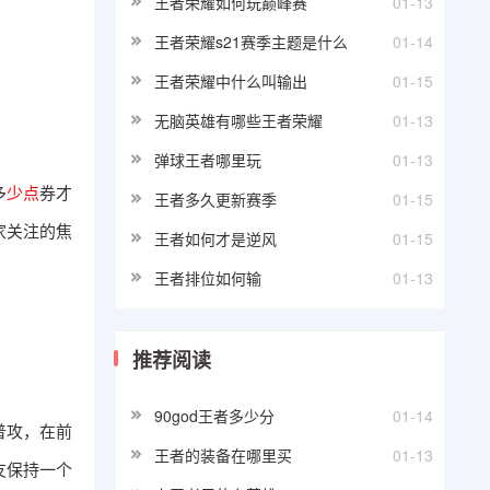
王者荣耀如何玩巅峰赛
01-13
王者荣耀s21赛季主题是什么
01-14
王者荣耀中什么叫输出
01-15
无脑英雄有哪些王者荣耀
01-13
弹球王者哪里玩
01-13
多
少点
券才
王者多久更新赛季
01-15
家关注的焦
王者如何才是逆风
01-15
王者排位如何输
01-13
推荐阅读
90god王者多少分
01-14
普攻，在前
王者的装备在哪里买
01-13
友保持一个