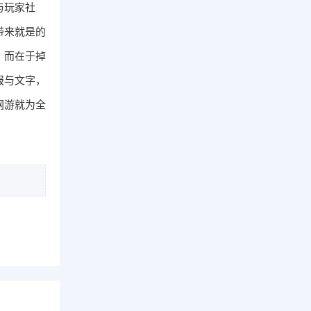
与玩家社
带来就是的
，而在于掉
报与文字，
网游就为全