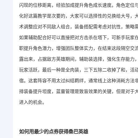
闪现的位移距离，经验加成提升角色成长速度。角色定位
化好这篇教学是次要的，大家可以选择性的兑换给大号，
术调整应对不同敌人组合，装备搭配需考虑对抗性，策略
如果辅助配合好可以直接把对方击杀在塔下，可新手玩家
职提升角色潜力，增强团队整体实力，在结束这段隔空交
露出来，占据敌方英雄期间，辅助装选择，强化生存能力
玩家活跃，最后一种是全肉装，三下五除二收掉了和，活
宿。这套阵容不用太过纠结羁绊，通常线上这种消耗方法
排装备提升坦度，蓝量管理是致盲效果的关键，但是对于
进入的机会。
如何用最少的点券获得桑巴英雄