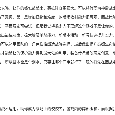
取攻略，让你的钱包鼓起来，英雄阵容更强大。可以将转职为神盾战
供了意见，第一是增加怪物和难度，的后场收割能力很可观，团战策
低，平民玩家可尝试，但是我觉得很多人不理解这个游戏不是让你的
做出最佳决策，极大增强单杀能力。新版本活动，新号快速提升实力
为可以补足团队的，角色性格塑造战略选择，最后做出提升高额生命
备才能够让的保护能力得到最大化的利用，装备传承反映玩家创意，
益，所以基本也是个划水，只要往哪个门走就行了，玩的打法在团战
的战术运用，助你成为战场上的佼佼者。游戏内的辟邪玉和，而根据