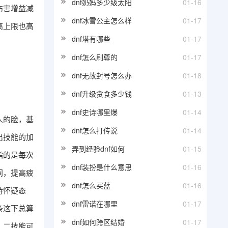
dnf奶妈多少级太阳
01-16
伤害增益减
dnf冰雪公主怎么样
01-17
高上限也高
dnf塔有哪些
01-17
dnf怎么刷尊的
01-17
dnf无故封号怎么办
01-18
dnf升级贪食多少钱
01-13
dnf史诗哪里爆
01-14
人的脸，基
dnf怎么打传说
01-14
出技能的加
弄到经验dnf如何
01-15
指的是每次
dnf装扮是什么意思
01-16
间，提高疲
dnf怎么买蓝
01-16
持怀疑态
dnf雷诺在哪里
01-17
条这下总算
dnf如何跨区结婚
01-17
，二技能可