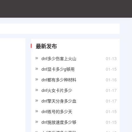
最新发布
dnf多少伤害上火山
01-13
dnf显卡多少g够用
01-15
dnf都有多少种材料
01-16
dnf火女卡片多少
01-17
dnf擎天分身多少血
01-17
dnf练号的多少天
01-15
dnf施放速度多少够
01-15