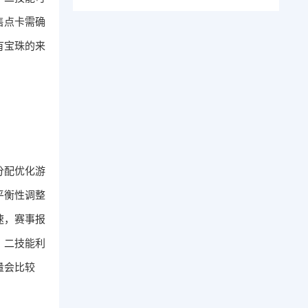
售点卡需确
有宝珠的来
分配优化游
平衡性调整
速，赛事报
。二技能利
量会比较