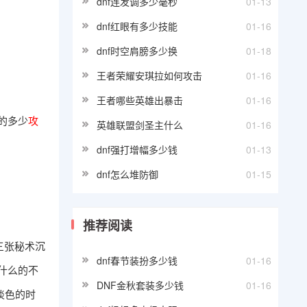
dnf连发调多少毫秒
01-13
dnf红眼有多少技能
01-16
dnf时空肩膀多少换
01-18
王者荣耀安琪拉如何攻击
01-16
王者哪些英雄出暴击
01-16
的多少
攻
英雄联盟剑圣主什么
01-16
dnf强打增幅多少钱
01-13
dnf怎么堆防御
01-15
推荐阅读
三张秘术沉
dnf春节装扮多少钱
01-16
什么的不
DNF金秋套装多少钱
01-16
淡色的时