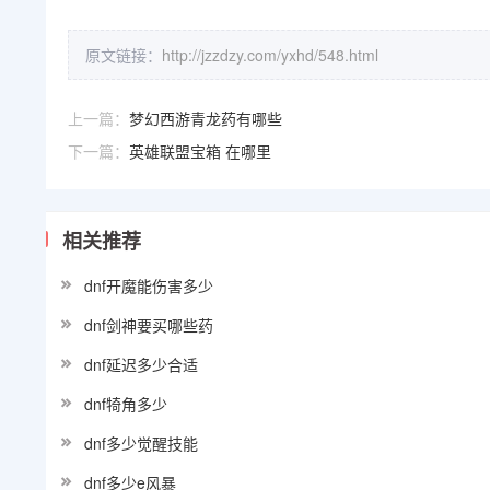
原文链接：
http://jzzdzy.com/yxhd/548.html
上一篇：
梦幻西游青龙药有哪些
下一篇：
英雄联盟宝箱 在哪里
相关推荐
dnf开魔能伤害多少
dnf剑神要买哪些药
dnf延迟多少合适
dnf犄角多少
dnf多少觉醒技能
dnf多少e风暴