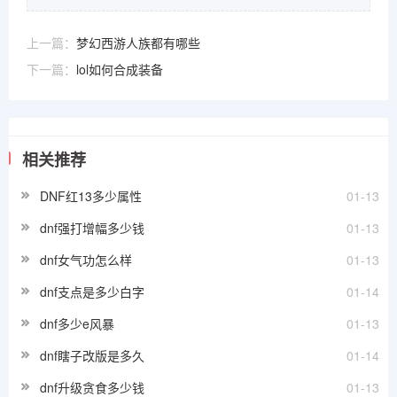
上一篇：
梦幻西游人族都有哪些
下一篇：
lol如何合成装备
相关推荐
DNF红13多少属性
01-13
dnf强打增幅多少钱
01-13
dnf女气功怎么样
01-13
dnf支点是多少白字
01-14
dnf多少e风暴
01-13
dnf瞎子改版是多久
01-14
dnf升级贪食多少钱
01-13