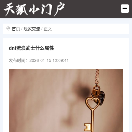
游戏快
讯
热门攻
略
首页
/
玩家交流
/
正文
新游首
发
游戏活
dnf流浪武士什么属性
动
玩家交
发布时间：2026-01-15 12:09:41
流
游戏专
区